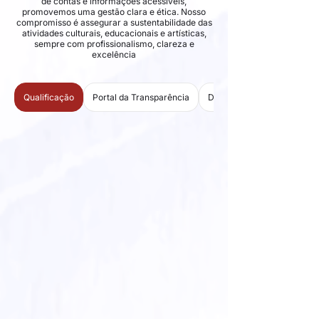
de contas e informações acessíveis,
promovemos uma gestão clara e ética. Nosso
compromisso é assegurar a sustentabilidade das
atividades culturais, educacionais e artísticas,
sempre com profissionalismo, clareza e
excelência
Qualificação
Portal da Transparência
Documentos Constitutivos