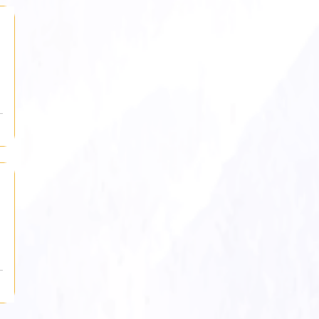
linguagem da música. Por meio do canto coral, 
crianças e adolescentes compartilham um 
repertório que une aprendizado, expressão 
artística e vivência coletiva, revelando a 
música como espaço de...
 