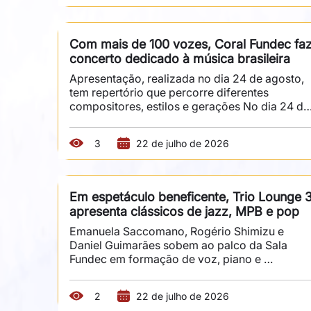
17h, em uma nova apresentação do espetáculo 
produzido pelo Núcleo de Artes Cênicas 
(NAC). Com coordenação e direção de Mario 
Com mais de 100 vozes, Coral Fundec faz
Persico, a montagem preserva a estrutura 
concerto dedicado à música brasileira
conhecida da fábula, mas amplia sua narrativa 
ao convidar o público a...
Apresentação, realizada no dia 24 de agosto, 
tem repertório que percorre diferentes 
compositores, estilos e gerações No dia 24 de 
agosto, a Sala Fundec recebe "Uma Noite de 
Músicas Brasileiras", concerto que reúne 
3
22 de julho de 2026
integrantes do Coral Fundec em uma 
celebração da riqueza da produção musical do
país. Com mais de cem vozes em palco, a 
apresentação convida o público a percorrer 
Em espetáculo beneficente, Trio Lounge 3
diferentes sonoridades, autores e épocas da 
apresenta clássicos de jazz, MPB e pop
música brasileira. Sob direção musical do 
maestro Daniel Guimarães, a...
Emanuela Saccomano, Rogério Shimizu e 
Daniel Guimarães sobem ao palco da Sala 
Fundec em formação de voz, piano e 
percussão É no encontro entre jazz, MPB e pop
que o Lounge 3 constrói seu repertório. O trio 
2
22 de julho de 2026
propõe novas leituras de canções que 