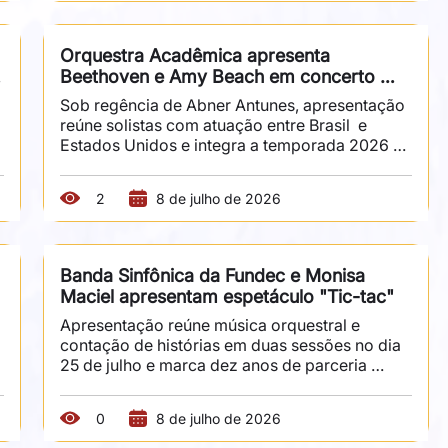
Sob regência de Eduardo Pereira e com 
participação da soprano Manuela Korossy e do 
tenor Vitório Scarpi, a apresentação acontece 
Orquestra Acadêmica apresenta 
no dia 5 de julho, às 14h, no Museu Carde.  
Beethoven e Amy Beach em concerto 
Com 55 integrantes entre 9 e 14 anos, o Coral 
com convidados
Infantojuvenil da Fundec...
Sob regência de Abner Antunes, apresentação 
reúne solistas com atuação entre Brasil  e 
Estados Unidos e integra a temporada 2026 A 
 
Orquestra Acadêmica Fundec (OAF) apresenta, 
no dia 7 de julho, às 20h, na Sala Fundec, um 
2
8 de julho de 2026
 
concerto dedicado ao repertório para violino e 
orquestra. Sob regência de Abner Antunes, a 
 
apresentação contará com a participação dos 
violinistas Lucas Braga e Julia Poetain Braga. O 
Banda Sinfônica da Fundec e Monisa 
programa reúne o "Concerto para Violino em 
Maciel apresentam espetáculo "Tic-tac"
Ré Maior", de Ludwig van Beethoven, uma das 
obras...
Apresentação reúne música orquestral e 
contação de histórias em duas sessões no dia 
25 de julho e marca dez anos de parceria 
artística dedicada ao público infantil A Banda 
Sinfônica da Fundec e a escritora e contadora 
0
8 de julho de 2026
de histórias Monisa Maciel apresentam, no dia 
25 de julho, o espetáculo "Tic-tac", inspirado 