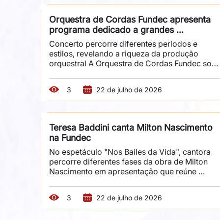
música vocal. Sob orientação do instrutor e 
regente William Delfini, com acompanhamento 
Orquestra de Cordas Fundec apresenta 
do pianista Daniel Guimarães, os intérpretes 
programa dedicado a grandes 
percorrem obras que atravessam séculos de 
compositores
história...
Concerto percorre diferentes períodos e 
estilos, revelando a riqueza da produção 
orquestral A Orquestra de Cordas Fundec sobe
ao palco da Sala Fundec no dia 26 de agosto, 
às 20h, sob regência de Éber Santos. O 
3
22 de julho de 2026
concerto reúne obras de diferentes períodos 
da música de concerto e evidencia a 
diversidade de linguagens, estilos e estéticas 
que marcaram a produção orquestral ao longo 
Teresa Baddini canta Milton Nascimento 
dos séculos. Entre as obras apresentadas 
na Fundec
estão "Dança das Horas", de Amilcare 
Ponchielli, "Finlândia", de Jean...
No espetáculo "Nos Bailes da Vida", cantora 
percorre diferentes fases da obra de Milton 
Nascimento em apresentação que reúne 
música, memória e contexto histórico A obra 
de Milton Nascimento ganha novas leituras no 
3
22 de julho de 2026
espetáculo "Nos Bailes da Vida", apresentado 
por Teresa Baddini na Sala Fundec, no dia 6 de 