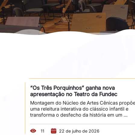
“Os Três Porquinhos” ganha nova 
apresentação no Teatro da Fundec
Montagem do Núcleo de Artes Cênicas propõe
uma releitura interativa do clássico infantil e 
transforma o desfecho da história em um 
tribunal cênico. O clássico infantil “Os Três 
Porquinhos” volta ao palco do Teatro da 
11
22 de julho de 2026
Fundec, em Sorocaba, no dia 29 de agosto, às 