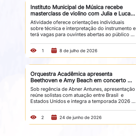
Orquestra" proporciona, há 20 anos, a milhares
Instituto Municipal de Música recebe 
de estudantes de Sorocaba e região. Realizada
masterclass de violino com Julia e Lucas 
pela Orquestra Sinfônica de Sorocaba, 
Braga
administrada pela Fundec, a iniciativa...
Atividade oferece orientações individuais 
sobre técnica e interpretação do instrumento e 
terá vagas para ouvintes abertas ao público O 
Instituto Municipal de Música de Sorocaba 
(IMMS), mantido pela Fundec, recebe no dia 3 
1
8 de julho de 2026
de julho, das 14h às 17h, uma masterclass de 
violino ministrada pelos professores Julia e 
Lucas Braga. Voltada ao aperfeiçoamento 
técnico e interpretativo dos participantes, a 
Orquestra Acadêmica apresenta 
atividade reúne estudantes do instrumento em 
Beethoven e Amy Beach em concerto 
um momento de aprendizado intensivo, com 
com convidados
orientações...
Sob regência de Abner Antunes, apresentação 
reúne solistas com atuação entre Brasil  e 
Estados Unidos e integra a temporada 2026 A 
Orquestra Acadêmica Fundec (OAF) apresenta,
no dia 7 de julho, às 20h, na Sala Fundec, um 
2
24 de junho de 2026
concerto dedicado ao repertório para violino e
orquestra. Sob regência de Abner Antunes, a 
apresentação contará com a participação dos 