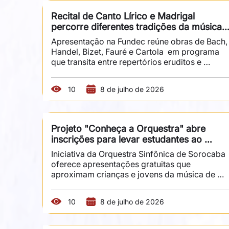
agosto, às 20h, na Sala Fundec. Acompanhada 
por sua banda, a cantora conduz o público por
Recital de Canto Lírico e Madrigal 
diferentes momentos da trajetória de um dos 
percorre diferentes tradições da música 
principais nomes da música brasileira, em um 
vocal
concerto que...
Apresentação na Fundec reúne obras de Bach, 
Handel, Bizet, Fauré e Cartola  em programa 
que transita entre repertórios eruditos e 
populares O Instituto Municipal de Música de 
Sorocaba (IMMS) realiza, no dia 17 de julho, às 
10
8 de julho de 2026
19h30, o recital de Canto Lírico e Madrigal, na 
Fundec, reunindo diferentes tradições da 
música vocal. Sob orientação do instrutor e 
regente William Delfini, com acompanhamento 
Projeto "Conheça a Orquestra" abre 
do pianista Daniel Guimarães, os intérpretes 
inscrições para levar estudantes ao 
percorrem obras que atravessam séculos de 
universo da música sinfônica
história...
Iniciativa da Orquestra Sinfônica de Sorocaba 
oferece apresentações gratuitas que 
aproximam crianças e jovens da música de 
concerto O som de um violino pela primeira 
vez, a descoberta dos metais, a força da 
10
8 de julho de 2026
percussão e o trabalho conjunto de dezenas 
de músicos em um mesmo palco. É essa 
experiência que o projeto "Conheça a 