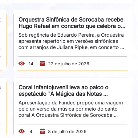
concerto dedicado ao compositor norueguês 
Edvard Grieg. Sob regência de Abner Antunes, 
a apresentação contará com a participação da 
 
Orquestra Sinfônica de Sorocaba recebe 
pianista internacional Mengfei Gu, solista 
Hugo Rafael em concerto que celebra os 
convidada. O programa reúne duas das 
372 anos da cidade
criações mais conhecidas de Grieg. A...
Sob regência de Eduardo Pereira, a Orquestra 
apresenta repertório em versões sinfônicas 
com arranjos de Juliana Ripke, em concerto 
realizado pela Fundec e pelo Sesc Sorocaba. 
Em comemoração aos 372 anos de Sorocaba, 
14
22 de julho de 2026
a Orquestra Sinfônica de Sorocaba (OSS) 
 
realiza dois concertos comemorativos ao lado 
de Hugo Rafael, sob regência e direção 
artística do maestro Eduardo Pereira. As 
 
Coral Infantojuvenil leva ao palco o 
apresentações acontecem no dia 14 de agosto, 
espetáculo "A Mágica das Notas 
às 20h, na Sala Fundec, e no dia 16 de agosto, 
Musicais"
às 17h, no Sesc...
Apresentação da Fundec propõe uma viagem 
pelo universo da música por meio do canto 
coral A Orquestra Sinfônica de Sorocaba 
 
(OSS) participa da programação do Festival de 
Inverno de Campos do Jordão com um 
4
8 de julho de 2026
concerto dedicado à obra de Giacomo Puccini. 