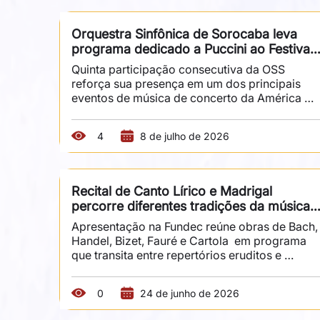
posições centrais na formação do repertório 
musical do país, tanto no campo erudito 
Orquestra Sinfônica de Sorocaba leva 
quanto no popular. Sob regência de Éber 
programa dedicado a Puccini ao Festival 
Santos, o programa articula peças que ajudam 
de Inverno de Campos do Jordão
a compreender diferentes...
Quinta participação consecutiva da OSS 
reforça sua presença em um dos principais 
eventos de música de concerto da América 
Latina A Orquestra Sinfônica de Sorocaba 
(OSS) participa da programação do Festival de
4
8 de julho de 2026
Inverno de Campos do Jordão com um 
concerto dedicado à obra de Giacomo Puccini.
Sob regência de Eduardo Pereira e com 
participação da soprano Manuela Korossy e do
Recital de Canto Lírico e Madrigal 
tenor Vitório Scarpi, a apresentação acontece 
percorre diferentes tradições da música 
no dia 5 de julho, às 14h, no Museu Carde.  Esta
vocal
será a quinta participação...
Apresentação na Fundec reúne obras de Bach, 
Handel, Bizet, Fauré e Cartola  em programa 
que transita entre repertórios eruditos e 
populares O Instituto Municipal de Música de 
Sorocaba (IMMS) realiza, no dia 17 de julho, às 
0
24 de junho de 2026
19h30, o recital de Canto Lírico e Madrigal, na 
Fundec, reunindo diferentes tradições da 