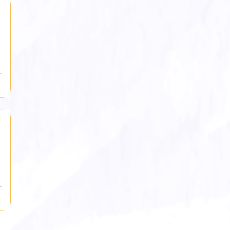
 
 
 
 