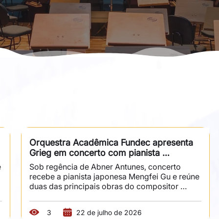
Orquestra Acadêmica Fundec apresenta 
Grieg em concerto com pianista 
internacional
 
Sob regência de Abner Antunes, concerto 
recebe a pianista japonesa Mengfei Gu e reúne 
duas das principais obras do compositor 
norueguês Edvard Grieg. A Orquestra 
Acadêmica Fundec (OAF) apresenta, no dia 28 
3
22 de julho de 2026
de agosto, às 20h, na Sala Fundec, um 