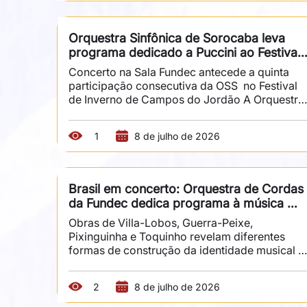
marcaram diferentes épocas e estilos da 
música nacional e internacional. O espetáculo 
será apresentado no dia 21 de agosto, às 20h, 
Orquestra Sinfônica de Sorocaba leva 
na Sala Fundec. Formado pela cantora 
programa dedicado a Puccini ao Festival 
Emanuela Saccomano, pelo percussionista 
de Inverno de Campos do Jordão
Rogério Shimizu e pelo pianista Daniel...
Concerto na Sala Fundec antecede a quinta 
participação consecutiva da OSS  no Festival 
de Inverno de Campos do Jordão A Orquestra 
Sinfônica de Sorocaba (OSS) apresenta, no dia
3 de julho, às 20h, na Sala Fundec, um 
1
8 de julho de 2026
concerto dedicado à obra de Giacomo Puccini.
Sob regência de Eduardo Pereira e com 
participação da soprano Manuela Korossy e do
tenor Vitório Scarpi, o programa antecede a 
Brasil em concerto: Orquestra de Cordas 
quinta participação consecutiva da Sinfônica 
da Fundec dedica programa à música 
no Festival de Inverno de Campos do Jordão. 
brasileira
A presença recorrente...
Obras de Villa-Lobos, Guerra-Peixe, 
Pixinguinha e Toquinho revelam diferentes 
formas de construção da identidade musical 
brasileira A Orquestra de Cordas da Fundec 
apresenta, no dia 15 de julho, às 20h, na Sala 
2
8 de julho de 2026
Fundec, um concerto inteiramente dedicado à 
música brasileira, reunindo obras que ocupam 