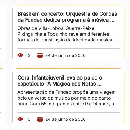
no livro homônimo da autora. Serão duas 
sessões, às 15h e às 17h, na Sala Fundec. Com 
Brasil em concerto: Orquestra de Cordas 
música orquestral executada ao vivo, literatura 
da Fundec dedica programa à música 
e narrativa oral, o espetáculo convida crianças 
brasileira
e...
Obras de Villa-Lobos, Guerra-Peixe, 
Pixinguinha e Toquinho revelam diferentes 
formas de construção da identidade musical 
brasileira A Orquestra de Cordas da Fundec 
 
apresenta, no dia 15 de julho, às 20h, na Sala 
3
24 de junho de 2026
Fundec, um concerto inteiramente dedicado à 
 
música brasileira, reunindo obras que ocupam 
posições centrais na formação do repertório 
 
musical do país, tanto no campo erudito 
Coral Infantojuvenil leva ao palco o 
quanto no popular. Sob regência de Éber 
espetáculo "A Mágica das Notas 
 
Santos, o programa articula peças que ajudam 
Musicais"
a compreender diferentes...
Apresentação da Fundec propõe uma viagem 
pelo universo da música por meio do canto 
coral Com 55 integrantes entre 9 e 14 anos, o 
Coral Infantojuvenil da Fundec apresenta “A 
Mágica das Notas Musicais”, espetáculo que 
0
24 de junho de 2026
convida o público a percorrer, de forma lúdica 
e musical, os elementos que compõem a 