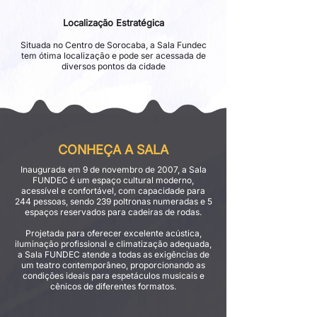
Localização Estratégica
Situada no Centro de Sorocaba, a Sala Fundec
tem ótima localização e pode ser acessada de
diversos pontos da cidade
CONHEÇA A SALA
Inaugurada em 9 de novembro de 2007, a Sala
FUNDEC é um espaço cultural moderno,
acessível e confortável, com capacidade para
244 pessoas, sendo 239 poltronas numeradas e 5
espaços reservados para cadeiras de rodas.
Projetada para oferecer excelente acústica,
iluminação profissional e climatização adequada,
a Sala FUNDEC atende a todas as exigências de
um teatro contemporâneo, proporcionando as
condições ideais para espetáculos musicais e
cênicos de diferentes formatos.