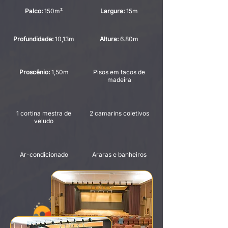
Palco:
150m²
Largura:
15m
Profundidade:
10,13m
Altura:
6.80m
Proscênio:
1,50m
Pisos em tacos de
madeira
1 cortina mestra de
2 camarins coletivos
veludo
Ar-condicionado
Araras e banheiros