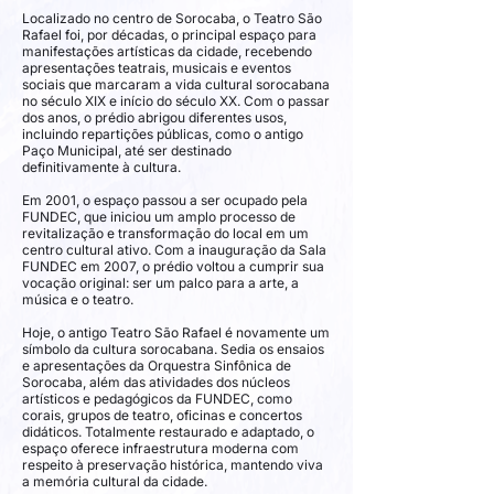
Localizado no centro de Sorocaba, o Teatro São
Rafael foi, por décadas, o principal espaço para
manifestações artísticas da cidade, recebendo
apresentações teatrais, musicais e eventos
sociais que marcaram a vida cultural sorocabana
no século XIX e início do século XX. Com o passar
dos anos, o prédio abrigou diferentes usos,
incluindo repartições públicas, como o antigo
Paço Municipal, até ser destinado
definitivamente à cultura.
Em 2001, o espaço passou a ser ocupado pela
FUNDEC, que iniciou um amplo processo de
revitalização e transformação do local em um
centro cultural ativo. Com a inauguração da Sala
FUNDEC em 2007, o prédio voltou a cumprir sua
vocação original: ser um palco para a arte, a
música e o teatro.
Hoje, o antigo Teatro São Rafael é novamente um
símbolo da cultura sorocabana. Sedia os ensaios
e apresentações da Orquestra Sinfônica de
Sorocaba, além das atividades dos núcleos
artísticos e pedagógicos da FUNDEC, como
corais, grupos de teatro, oficinas e concertos
didáticos. Totalmente restaurado e adaptado, o
espaço oferece infraestrutura moderna com
respeito à preservação histórica, mantendo viva
a memória cultural da cidade.