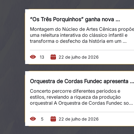
“Os Três Porquinhos” ganha nova 
apresentação no Teatro da Fundec
Montagem do Núcleo de Artes Cênicas propõe
uma releitura interativa do clássico infantil e 
transforma o desfecho da história em um 
tribunal cênico. O clássico infantil “Os Três 
Porquinhos” volta ao palco do Teatro da 
13
22 de julho de 2026
Fundec, em Sorocaba, no dia 29 de agosto, às 
17h, em uma nova apresentação do espetáculo 
produzido pelo Núcleo de Artes Cênicas 
(NAC). Com coordenação e direção de Mario 
Orquestra de Cordas Fundec apresenta 
Persico, a montagem preserva a estrutura 
conhecida da fábula, mas amplia sua narrativa 
programa dedicado a grandes 
Concerto percorre diferentes períodos e 
ao convidar o público a...
estilos, revelando a riqueza da produção 
compositores
orquestral A Orquestra de Cordas Fundec sobe
ao palco da Sala Fundec no dia 26 de agosto, 
às 20h, sob regência de Éber Santos. O 
5
22 de julho de 2026
concerto reúne obras de diferentes períodos 
da música de concerto e evidencia a 
diversidade de linguagens, estilos e estéticas 