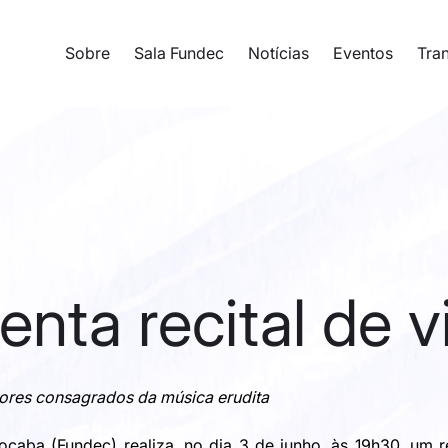
Sobre
Sala Fundec
Notícias
Eventos
Tra
ta recital de vi
ores consagrados da música erudita 
aba (Fundec) realiza, no dia 3 de junho, às 19h30, um reci