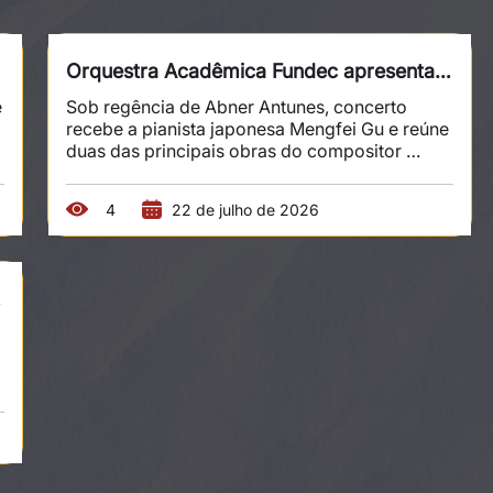
Orquestra Acadêmica Fundec apresenta 
Grieg em concerto com pianista 
 
Sob regência de Abner Antunes, concerto 
recebe a pianista japonesa Mengfei Gu e reúne 
internacional
duas das principais obras do compositor 
norueguês Edvard Grieg. A Orquestra 
Acadêmica Fundec (OAF) apresenta, no dia 28 
4
22 de julho de 2026
de agosto, às 20h, na Sala Fundec, um 
concerto dedicado ao compositor norueguês 
Edvard Grieg. Sob regência de Abner Antunes, 
a apresentação contará com a participação da 
pianista internacional Mengfei Gu, solista 
convidada. O programa reúne duas das 
criações mais conhecidas de Grieg. A...
 