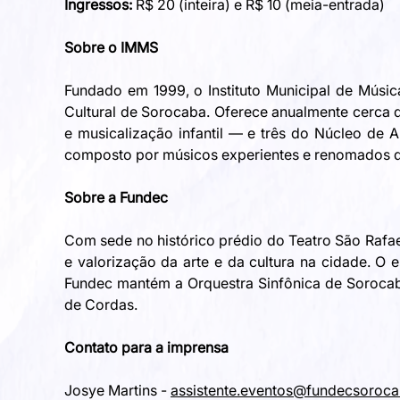
Ingressos:
 R$ 20 (inteira) e R$ 10 (meia-entrada)
Sobre o IMMS
Fundado em 1999, o Instituto Municipal de Músi
Cultural de Sorocaba. Oferece anualmente cerca d
e musicalização infantil — e três do Núcleo de A
composto por músicos experientes e renomados d
Sobre a Fundec
Com sede no histórico prédio do Teatro São Rafae
e valorização da arte e da cultura na cidade. O
Fundec mantém a Orquestra Sinfônica de Sorocaba
de Cordas.
Contato para a imprensa
Josye Martins - 
assistente.eventos@fundecsoroc