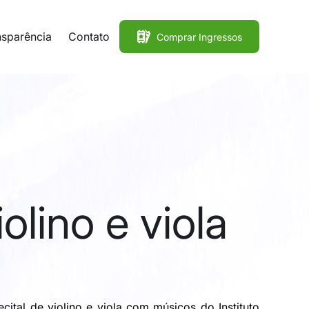
nsparência
Contato
Comprar Ingressos
olino e viola
tal de violino e viola com músicos do Instituto 