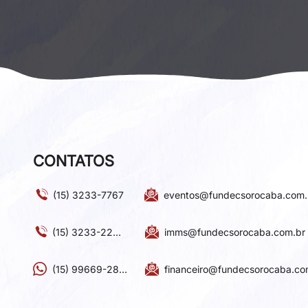
CONTATOS
(15) 3233-7767
eventos@fundecsorocaba.com.
(15) 3233-2220
imms@fundecsorocaba.com.br
(15) 99669-2817
financeiro@fundecsorocaba.co