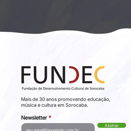
que marcaram a produção orquestral ao longo 
dos séculos. Entre as obras apresentadas 
estão "Dança das Horas", de Amilcare 
Ponchielli, "Finlândia", de Jean...
Mais de 30 anos promovendo educação,
música e cultura em Sorocaba.
Newsletter
Assinar