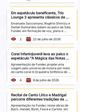
ganha novas leituras no espetáculo "Nos 
Bailes da Vida", apresentado por Teresa 
Baddini na Sala Fundec, no dia 6 de agosto, 
às 20h, na Sala Fundec. Acompanhada por 
Em espetáculo beneficente, Trio 
sua banda, a cantora conduz o público por 
Lounge 3 apresenta clássicos de 
diferentes momentos da trajetória de um 
jazz, MPB e pop
Emanuela Saccomano, Rogério Shimizu e 
dos principais nomes da música brasileira, 
Daniel Guimarães sobem ao palco da Sala 
em um concerto que...
Fundec em formação de voz, piano e 
percussão É no encontro entre jazz, MPB e 
pop que o Lounge 3 constrói seu repertório. 
2
22 de julho de 2026
O trio propõe novas leituras de canções que 
marcaram diferentes épocas e estilos da 
música nacional e internacional. O 
espetáculo será apresentado no dia 21 de 
Coral Infantojuvenil leva ao palco o 
agosto, às 20h, na Sala Fundec. Formado 
espetáculo "A Mágica das Notas 
pela cantora Emanuela Saccomano, pelo 
Musicais"
Apresentação da Fundec propõe uma 
percussionista Rogério Shimizu e pelo 
viagem pelo universo da música por meio 
pianista Daniel...
do canto coral A Orquestra Sinfônica de 
Sorocaba (OSS) participa da programação 
do Festival de Inverno de Campos do 
4
8 de julho de 2026
Jordão com um concerto dedicado à obra 
de Giacomo Puccini. Sob regência de 
Eduardo Pereira e com participação da 
soprano Manuela Korossy e do tenor Vitório 
Recital de Canto Lírico e Madrigal 
Scarpi, a apresentação acontece no dia 5 
percorre diferentes tradições da 
de julho, às 14h, no Museu Carde.  Com 55 
música vocal
Apresentação na Fundec reúne obras de 
integrantes entre 9 e 14 anos, o Coral 
Bach, Handel, Bizet, Fauré e Cartola  em 
Infantojuvenil da Fundec...