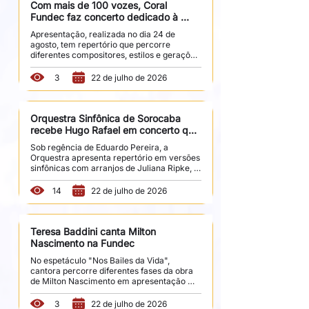
estilos e estéticas que marcaram a 
Com mais de 100 vozes, Coral 
produção orquestral ao longo dos séculos. 
Fundec faz concerto dedicado à 
Entre as obras apresentadas estão "Dança 
música brasileira
Apresentação, realizada no dia 24 de 
das Horas", de Amilcare Ponchielli, 
agosto, tem repertório que percorre 
"Finlândia", de Jean...
diferentes compositores, estilos e gerações 
No dia 24 de agosto, a Sala Fundec recebe 
"Uma Noite de Músicas Brasileiras", 
3
22 de julho de 2026
concerto que reúne integrantes do Coral 
Fundec em uma celebração da riqueza da 
produção musical do país. Com mais de 
cem vozes em palco, a apresentação 
Orquestra Sinfônica de Sorocaba 
convida o público a percorrer diferentes 
recebe Hugo Rafael em concerto que 
sonoridades, autores e épocas da música 
celebra os 372 anos da cidade
Sob regência de Eduardo Pereira, a 
brasileira. Sob direção musical do maestro 
Orquestra apresenta repertório em versões 
Daniel Guimarães, a...
sinfônicas com arranjos de Juliana Ripke, 
em concerto realizado pela Fundec e pelo 
Sesc Sorocaba. Em comemoração aos 372 
14
22 de julho de 2026
anos de Sorocaba, a Orquestra Sinfônica de 
Sorocaba (OSS) realiza dois concertos 
comemorativos ao lado de Hugo Rafael, sob 
regência e direção artística do maestro 
Teresa Baddini canta Milton 
Eduardo Pereira. As apresentações 
Nascimento na Fundec
acontecem no dia 14 de agosto, às 20h, na 
No espetáculo "Nos Bailes da Vida", 
Sala Fundec, e no dia 16 de agosto, às 17h, 
cantora percorre diferentes fases da obra 
no Sesc...
de Milton Nascimento em apresentação 
que reúne música, memória e contexto 
histórico A obra de Milton Nascimento 
3
22 de julho de 2026