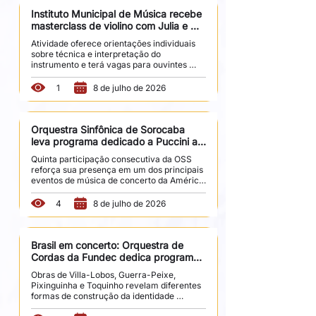
espetáculo "Tic-tac", inspirado no livro 
homônimo da autora. Serão duas sessões, 
Instituto Municipal de Música recebe 
às 15h e às 17h, na Sala Fundec. Com 
masterclass de violino com Julia e 
música orquestral executada ao vivo, 
Lucas Braga
Atividade oferece orientações individuais 
literatura e narrativa oral, o espetáculo 
sobre técnica e interpretação do 
convida crianças e...
instrumento e terá vagas para ouvintes 
abertas ao público O Instituto Municipal de 
Música de Sorocaba (IMMS), mantido pela 
1
8 de julho de 2026
Fundec, recebe no dia 3 de julho, das 14h às 
17h, uma masterclass de violino ministrada 
pelos professores Julia e Lucas Braga. 
Voltada ao aperfeiçoamento técnico e 
Orquestra Sinfônica de Sorocaba 
interpretativo dos participantes, a atividade 
leva programa dedicado a Puccini ao 
reúne estudantes do instrumento em um 
Festival de Inverno de Campos do 
Quinta participação consecutiva da OSS 
momento de aprendizado intensivo, com 
Jordão
reforça sua presença em um dos principais 
orientações...
eventos de música de concerto da América 
Latina A Orquestra Sinfônica de Sorocaba 
(OSS) participa da programação do Festival 
4
8 de julho de 2026
de Inverno de Campos do Jordão com um 
concerto dedicado à obra de Giacomo 
Puccini. Sob regência de Eduardo Pereira e 
com participação da soprano Manuela 
Brasil em concerto: Orquestra de 
Korossy e do tenor Vitório Scarpi, a 
Cordas da Fundec dedica programa 
apresentação acontece no dia 5 de julho, às 
à música brasileira
Obras de Villa-Lobos, Guerra-Peixe, 
14h, no Museu Carde.  Esta será a quinta 
Pixinguinha e Toquinho revelam diferentes 
participação...
formas de construção da identidade 
musical brasileira A Orquestra de Cordas 