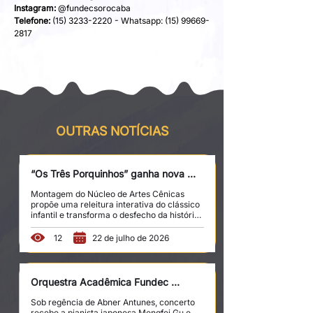
Instagram:
 @fundecsorocaba
Telefone:
 (15) 3233-2220 - Whatsapp: (15) 99669-
2817
OUTRAS NOTÍCIAS
“Os Três Porquinhos” ganha nova 
apresentação no Teatro da Fundec
Montagem do Núcleo de Artes Cênicas 
propõe uma releitura interativa do clássico 
infantil e transforma o desfecho da história 
em um tribunal cênico. O clássico infantil 
“Os Três Porquinhos” volta ao palco do 
12
22 de julho de 2026
Teatro da Fundec, em Sorocaba, no dia 29 
de agosto, às 17h, em uma nova 
apresentação do espetáculo produzido pelo 
Núcleo de Artes Cênicas (NAC). Com 
Orquestra Acadêmica Fundec 
coordenação e direção de Mario Persico, a 
apresenta Grieg em concerto com 
montagem preserva a estrutura conhecida 
Sob regência de Abner Antunes, concerto 
da fábula, mas amplia sua narrativa ao 
pianista internacional
recebe a pianista japonesa Mengfei Gu e 