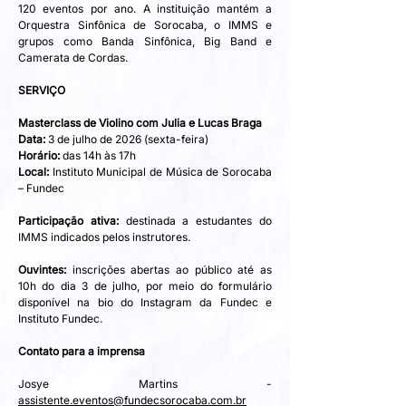
120 eventos por ano. A instituição mantém a 
Orquestra Sinfônica de Sorocaba, o IMMS e 
grupos como Banda Sinfônica, Big Band e 
Camerata de Cordas.
SERVIÇO
Masterclass de Violino com Julia e Lucas Braga
Data:
 3 de julho de 2026 (sexta-feira)
Horário:
 das 14h às 17h
Local:
 Instituto Municipal de Música de Sorocaba 
– Fundec
Participação ativa:
 destinada a estudantes do 
IMMS indicados pelos instrutores.
Ouvintes:
 inscrições abertas ao público até as 
10h do dia 3 de julho, por meio do formulário 
disponível na bio do Instagram da Fundec e 
Instituto Fundec.
Contato para a imprensa
Josye Martins - 
assistente.eventos@fundecsorocaba.com.br