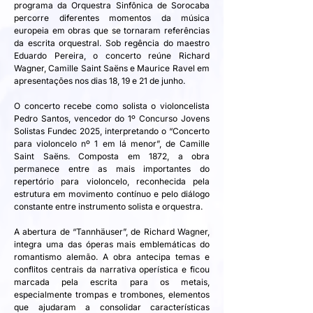
programa da Orquestra Sinfônica de Sorocaba 
percorre diferentes momentos da música 
europeia em obras que se tornaram referências 
da escrita orquestral. Sob regência do maestro 
Eduardo Pereira, o concerto reúne Richard 
Wagner, Camille Saint Saëns e Maurice Ravel em 
apresentações nos dias 18, 19 e 21 de junho.
O concerto recebe como solista o violoncelista 
Pedro Santos, vencedor do 1º Concurso Jovens 
Solistas Fundec 2025, interpretando o “Concerto 
para violoncelo nº 1 em lá menor”, de Camille 
Saint Saëns. Composta em 1872, a obra 
permanece entre as mais importantes do 
repertório para violoncelo, reconhecida pela 
estrutura em movimento contínuo e pelo diálogo 
constante entre instrumento solista e orquestra.
A abertura de “Tannhäuser”, de Richard Wagner, 
integra uma das óperas mais emblemáticas do 
romantismo alemão. A obra antecipa temas e 
conflitos centrais da narrativa operística e ficou 
marcada pela escrita para os metais, 
especialmente trompas e trombones, elementos 
que ajudaram a consolidar características 